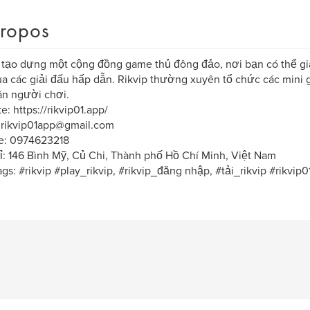
ropos
 tạo dựng một cộng đồng game thủ đông đảo, nơi bạn có thể gia
a các giải đấu hấp dẫn. Rikvip thường xuyên tổ chức các mini 
 ân người chơi.
e: https://rikvip01.app/
 rikvip01app@gmail.com
ne: 0974623218
ỉ: 146 Bình Mỹ, Củ Chi, Thành phố Hồ Chí Minh, Việt Nam
gs: #rikvip #play_rikvip, #rikvip_đăng nhập, #tải_rikvip #rikvip