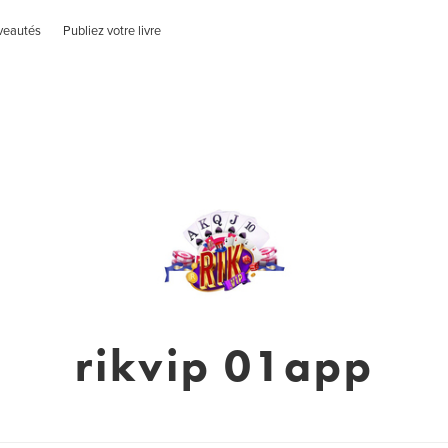
veautés
Publiez votre livre
rikvip 01app