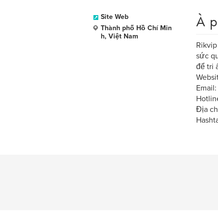
À p
Site Web
Thành phố Hồ Chí Min
h, Việt Nam
Rikvip
sức qu
để tri
Websit
Email:
Hotli
Địa ch
Hashta