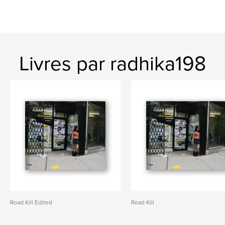
Livres par radhika198
Road Kill Edited
Road Kill