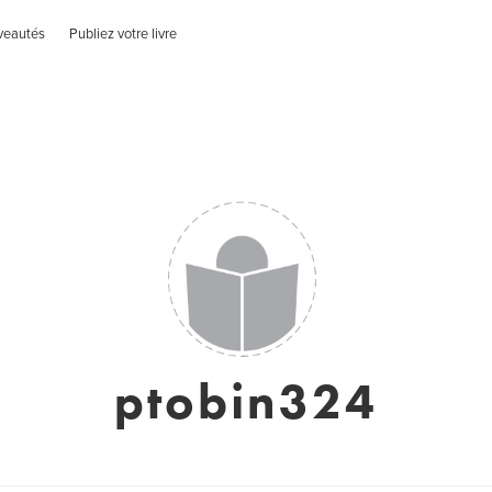
veautés
Publiez votre livre
ptobin324