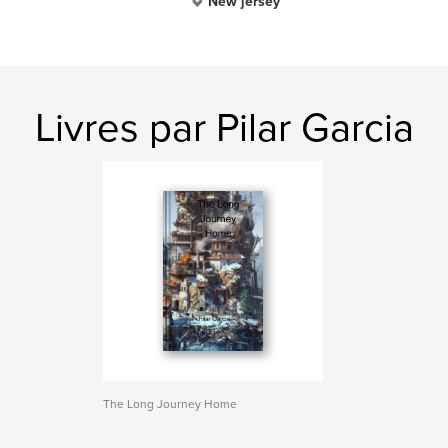
New jersey
Livres par Pilar Garcia
The Long Journey Home