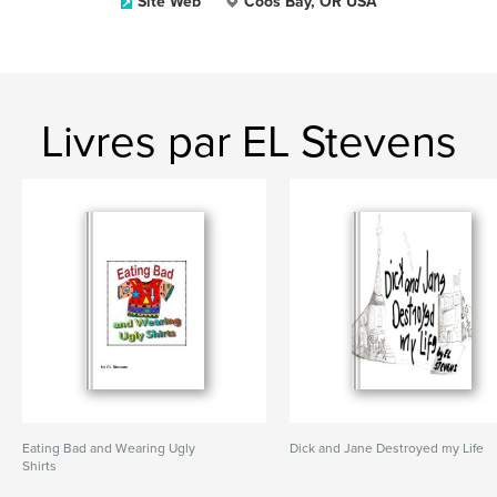
Site Web
Coos Bay, OR USA
Livres par EL Stevens
Eating Bad and Wearing Ugly
Dick and Jane Destroyed my Life
Shirts