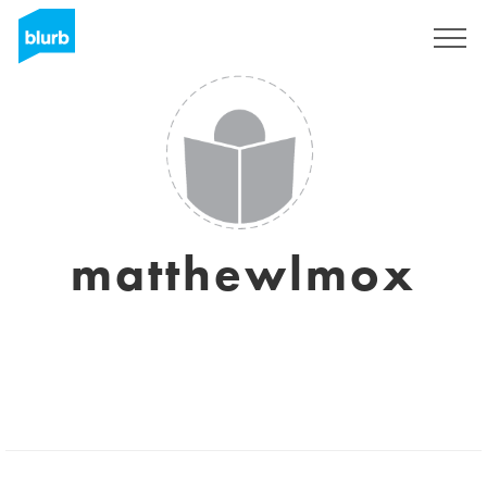
S'inscrire
matthewlmox