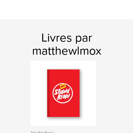
Livres par
matthewlmox
The Red Book