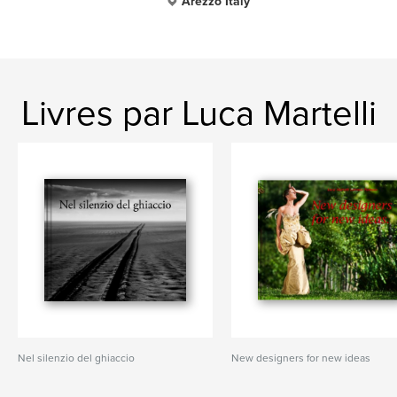
Arezzo Italy
Livres par Luca Martelli
Nel silenzio del ghiaccio
New designers for new ideas