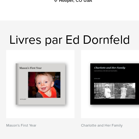
Hooper, CO USA
Livres par Ed Dornfeld
Mason's First Year
Charlotte and Her Family