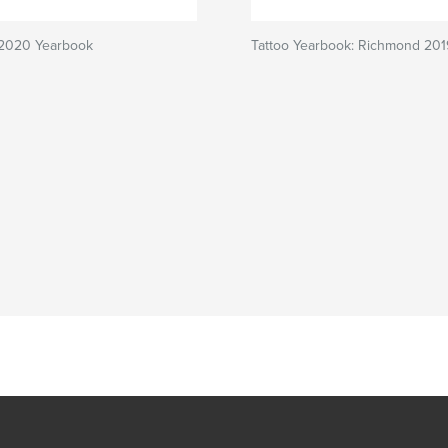
 2020 Yearbook
Tattoo Yearbook: Richmond 201