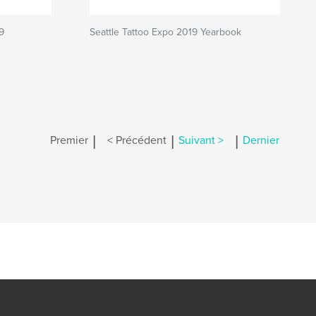
9
Seattle Tattoo Expo 2019 Yearbook
|
|
|
Premier
< Précédent
Suivant >
Dernier