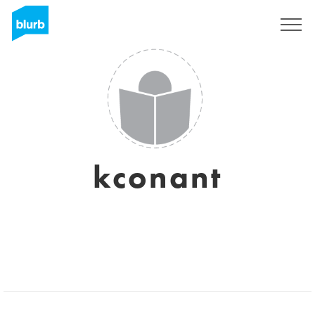
S'inscrire
kconant