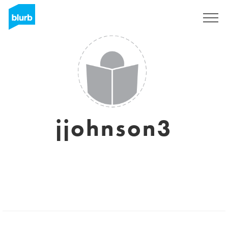
S'inscrire
jjohnson3