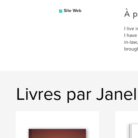
À p
Site Web
I live
I have
in-law
brough
Livres par Janel