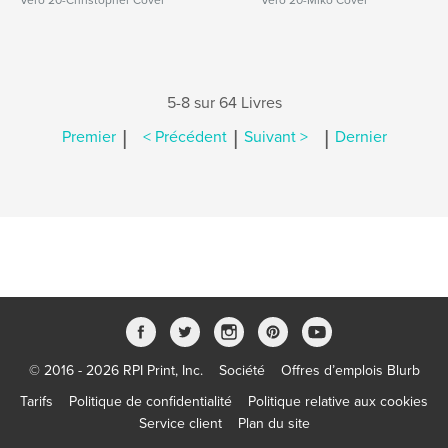
Vero 20-Christopher Cover
Vero 20-Miko Cover
5-8 sur 64 Livres
|
|
|
Premier
< Précédent
Suivant >
Dernier
© 2016 - 2026 RPI Print, Inc.
Société
Offres d’emplois Blurb
Tarifs
Politique de confidentialité
Politique relative aux cookies
Service client
Plan du site