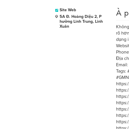
À p
Site Web
5A Đ. Hoàng Diệu 2, P
hường Linh Trung, Linh
Xuân
Không 
rõ hơn
dụng i
Websit
Phone
Địa ch
Email
Tags:
#GMN
https
https
https
https
https:
https
https
https