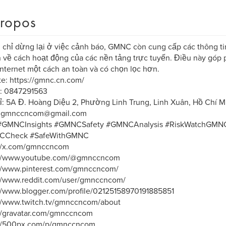
ropos
chỉ dừng lại ở việc cảnh báo, GMNC còn cung cấp các thông ti
 về cách hoạt động của các nền tảng trực tuyến. Điều này góp
nternet một cách an toàn và có chọn lọc hơn.
e: https://gmnc.cn.com/
: 0847291563
ỉ: 5A Đ. Hoàng Diệu 2, Phường Linh Trung, Linh Xuân, Hồ Chí M
: gmnccncom@gmail.com
 #GMNCInsights #GMNCSafety #GMNCAnalysis #RiskWatchGM
CCheck #SafeWithGMNC
://x.com/gmnccncom
://www.youtube.com/@gmnccncom
://www.pinterest.com/gmnccncom/
://www.reddit.com/user/gmnccncom/
//www.blogger.com/profile/02125158970191885851
://www.twitch.tv/gmnccncom/about
://gravatar.com/gmnccncom
://500px.com/p/gmnccncom