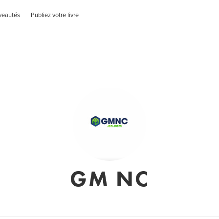
veautés
Publiez votre livre
GM NC