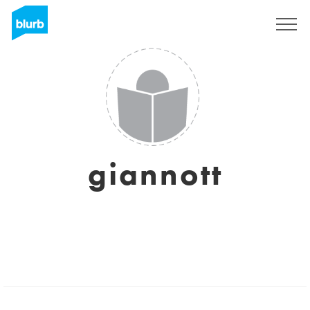
S'inscrire
giannott