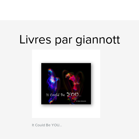
Livres par giannott
It Could Be YOU...