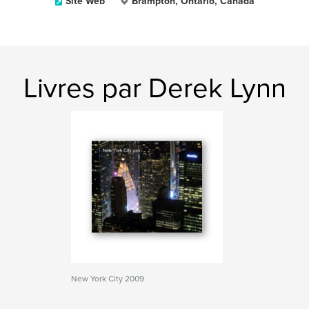
Site Web
Brampton, Ontario, Canada
Livres par Derek Lynn
New York City 2009