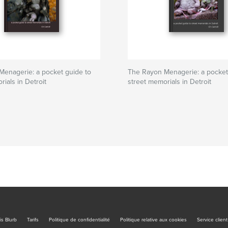
enagerie: a pocket guide to
The Rayon Menagerie: a pocket
ials in Detroit
street memorials in Detroit
is Blurb
Tarifs
Politique de confidentialité
Politique relative aux cookies
Service client