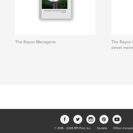
The Rayon Menagerie
The Rayon M
street memor
© 2016 - 2026 RPI Print, Inc.
Société
Offres d’emplo