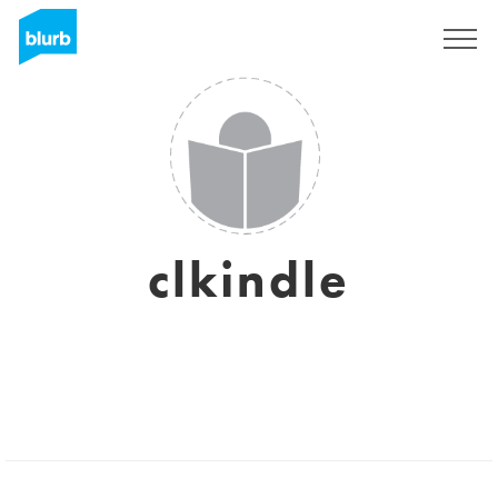
S'inscrire
clkindle