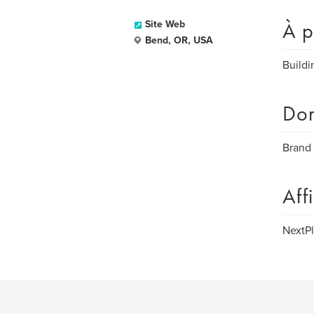
À p
Site Web
Bend, OR, USA
Buildi
Dom
Brand 
Aff
NextPl