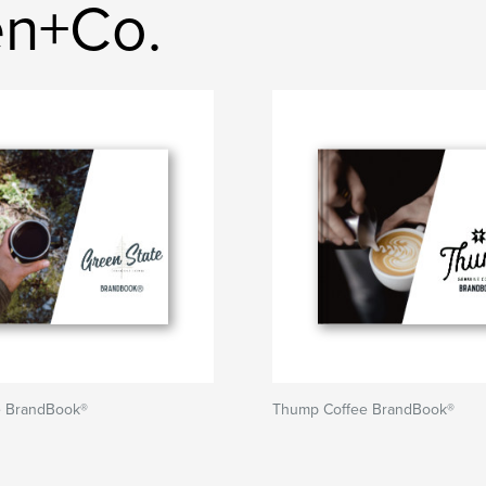
zen+Co.
e BrandBook®
Thump Coffee BrandBook®