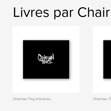
Livres par Chai
Chairman Ting Industries
Chairman T