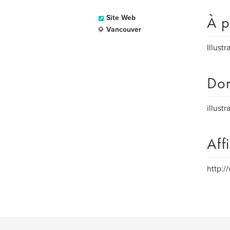
À p
Site Web
Vancouver
Illust
Dom
illustr
Aff
http:/