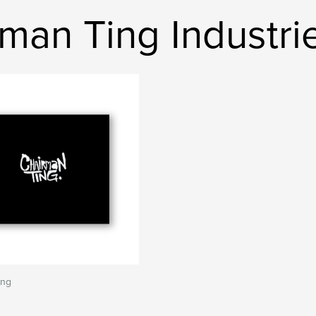
rman Ting Industri
ing