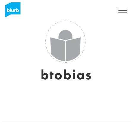
S'inscrire
btobias