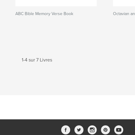
ABC Bible Memory Verse Book
Octavian an
1-4 sur 7 Livres