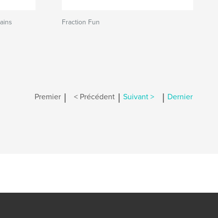
lains
Fraction Fun
|
|
|
Premier
< Précédent
Suivant >
Dernier