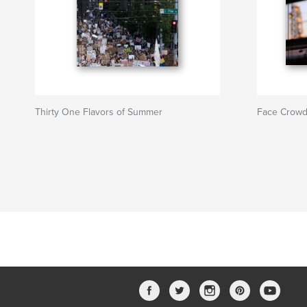
Thirty One Flavors of Summer
Face Crow