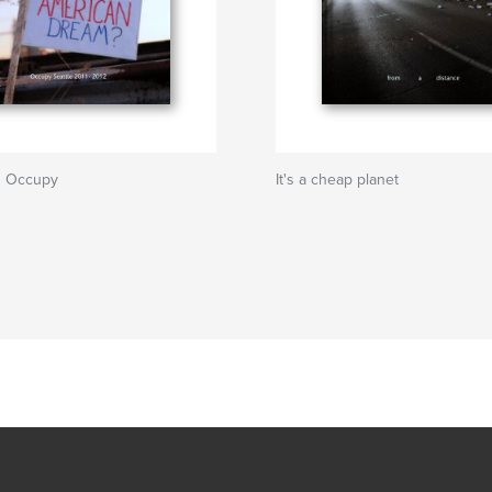
d Occupy
It's a cheap planet