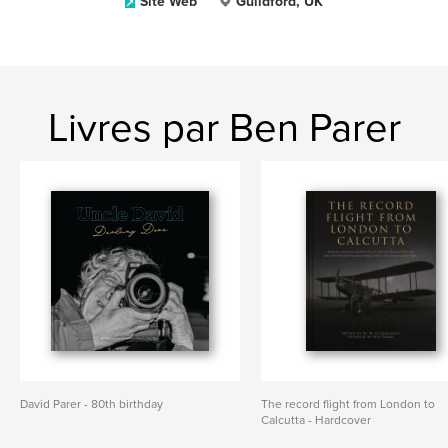
Site Web
Guildford, UK
Livres par Ben Parer
David Parer - 80th birthday
The record flight from London to
Calcutta - Hardcover