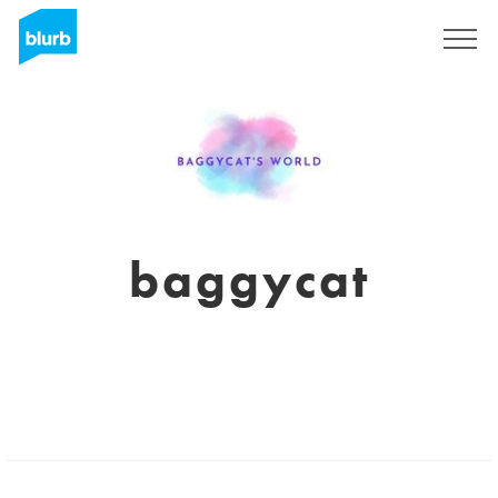
S'inscrire
baggycat