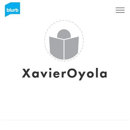
S'inscrire
XavierOyola