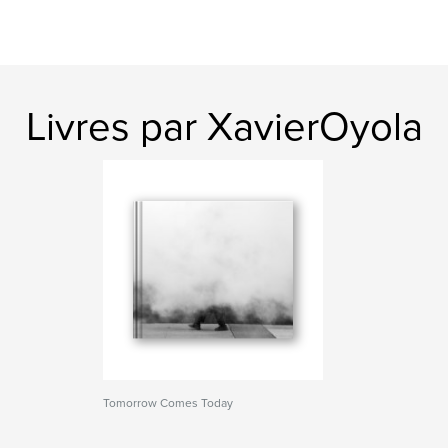
Livres par XavierOyola
Tomorrow Comes Today