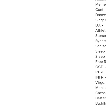
Meme 
Conten
Dancer
Singer.
DJ. •
Athlet
Stoner
Synest
Schizo
Sleep 
Sleep 
Free R
OCD. 
PTSD. 
INFP. •
Virgo.
Monke
Caesar
Bastar
Buddhi