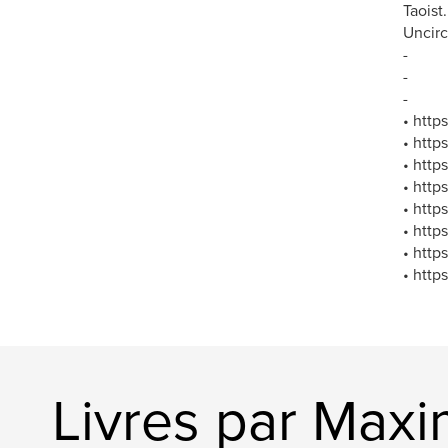
Taoist.
Uncirc
-
-
-
• http
• http
• http
• https
• http
• http
• http
• http
Livres par Maxi