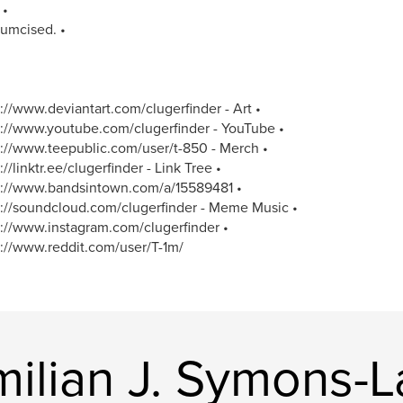
 •
umcised. •
s://www.deviantart.com/clugerfinder - Art •
s://www.youtube.com/clugerfinder - YouTube •
s://www.teepublic.com/user/t-850 - Merch •
://linktr.ee/clugerfinder - Link Tree •
s://www.bandsintown.com/a/15589481 •
s://soundcloud.com/clugerfinder - Meme Music •
s://www.instagram.com/clugerfinder •
s://www.reddit.com/user/T-1m/
milian J. Symons-