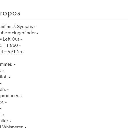
ropos
milian J. Symons •
ube = clugerfinder •
= Left Out •
c = T-850 •
it = /u/T-1m •
mmer. •
 •
lot. •
•
an. •
producer. •
r. •
•
. •
ller. •
 Whisperer. •