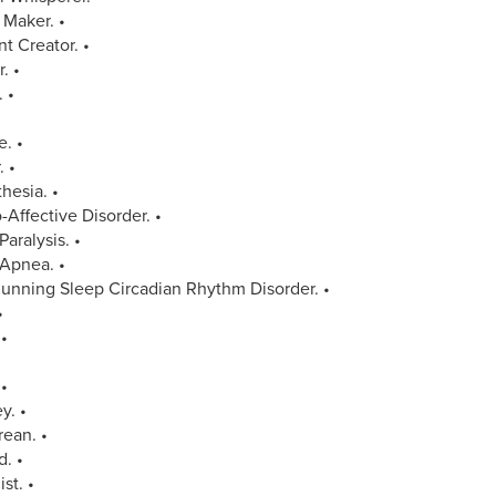
Maker. •
t Creator. •
. •
 •
e. •
. •
hesia. •
-Affective Disorder. •
Paralysis. •
Apnea. •
unning Sleep Circadian Rhythm Disorder. •
•
•
 •
y. •
ean. •
d. •
st. •