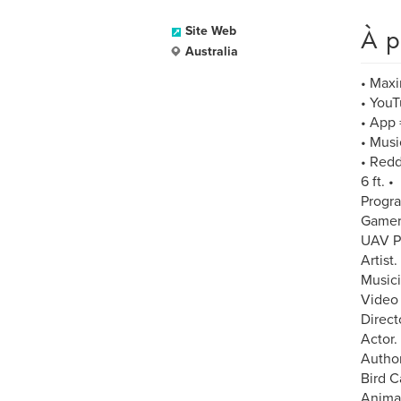
À p
Site Web
Australia
• Maxi
• YouT
• App 
• Musi
• Redd
6 ft. •
Progra
Gamer.
UAV Pi
Artist. 
Musici
Video 
Directo
Actor. 
Author
Bird Ca
Animal