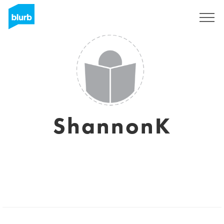
S'inscrire
ShannonK