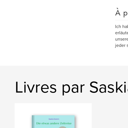
À p
Ich ha
erläut
unsere
jeder 
Livres par Sas