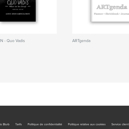
N - Quo Vadis
ARTgenda
is Blurb
Tarifs
Politique de confidentialité
Politique relative aux cookies
Service client