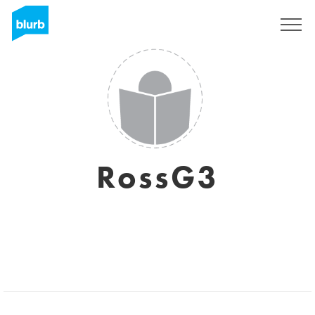
S'inscrire
RossG3