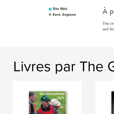
À p
Site Web
Kent, England
The im
will f
Livres par The