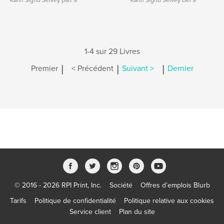
Karin Sigrid Selvey part 9
Karin Sigrid Selvey Del 9
1-4 sur 29 Livres
|
|
|
Premier
< Précédent
Suivant >
Dernier
© 2016 - 2026 RPI Print, Inc.
Société
Offres d’emplois Blurb
Tarifs
Politique de confidentialité
Politique relative aux cookies
Service client
Plan du site