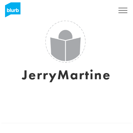
S'inscrire
JerryMartine