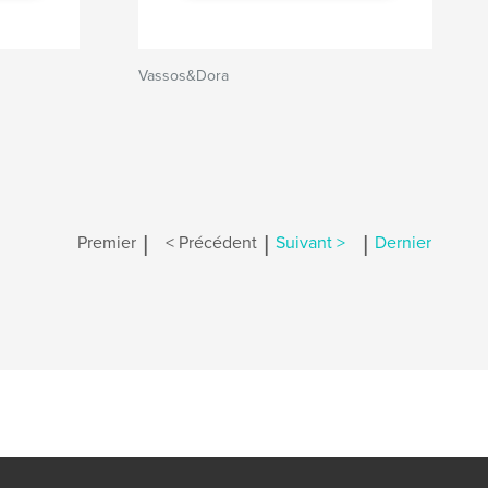
Vassos&Dora
|
|
|
Premier
< Précédent
Suivant >
Dernier