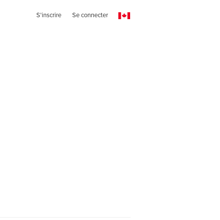
S'inscrire
Se connecter