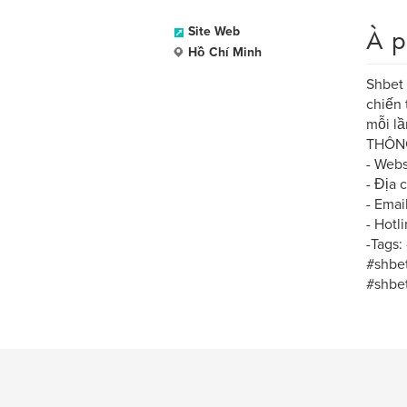
À p
Site Web
Hồ Chí Minh
Shbet
chiến 
mỗi lầ
THÔNG
- Webs
- Địa 
- Ema
- Hot
-Tags
#shbe
#shbe