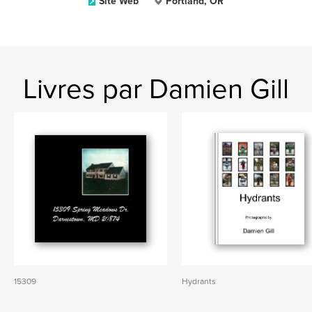
Site Web
Portland, OR
Livres par Damien Gill
15309
Hydrants