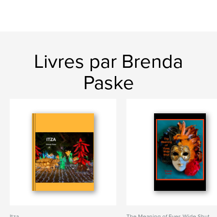
Livres par Brenda
Paske
Itza
The Meaning of Eyes Wide Shut