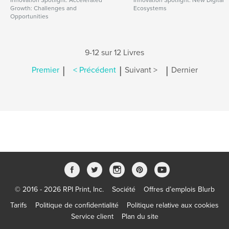
Innovation Spotlight: Accelerated
Innovation Spotlight: New Digital
Growth: Challenges and
Ecosystems
Opportunities
9-12 sur 12 Livres
|
|
|
Premier
< Précédent
Suivant >
Dernier
© 2016 - 2026 RPI Print, Inc.
Société
Offres d’emplois Blurb
Tarifs
Politique de confidentialité
Politique relative aux cookies
Service client
Plan du site