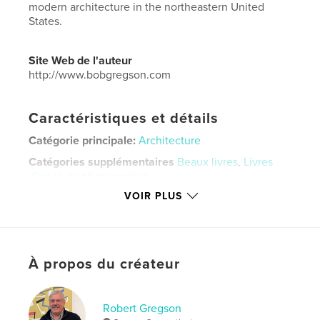
modern architecture in the northeastern United
States.
Site Web de l'auteur
http://www.bobgregson.com
Caractéristiques et détails
Catégorie principale:
Architecture
Catégories supplémentaires
Beaux livres
,
Livres
d'art et de photographie
VOIR PLUS
Format choisi:
Petit carré, 18×18 cm
# de pages:
180
Date de publication:
déc 08, 2015
Langue
English
À propos du créateur
Mots-clés
,
,
,
design
mid-century
architecture
art
Robert Gregson