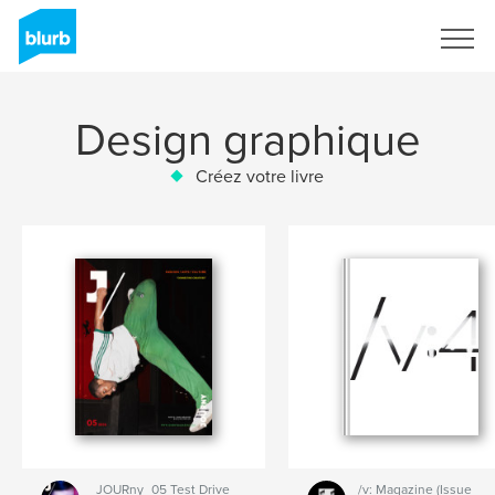
S'inscrire
Design graphique
Créez votre livre
JOURny_05 Test Drive
/v: Magazine (Issue