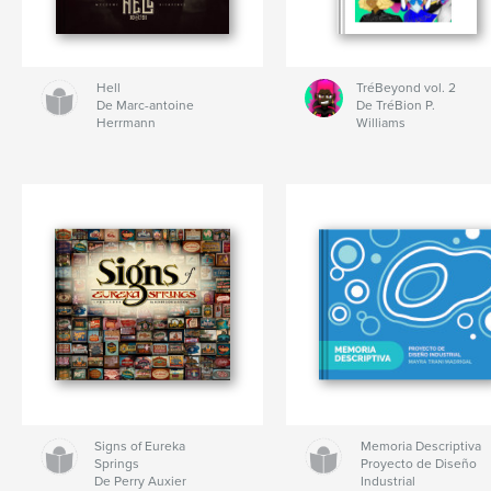
Hell
TréBeyond vol. 2
De Marc-antoine
De TréBion P.
Herrmann
Williams
Signs of Eureka
Memoria Descriptiva
Springs
Proyecto de Diseño
De Perry Auxier
Industrial