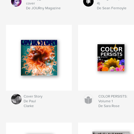
cover
4)
De JOURny Magazine
De Sean Fermoyle
Cover Story
COLOR PERSISTS:
De Paul
Volume 1
Clarke
De Sara Rose