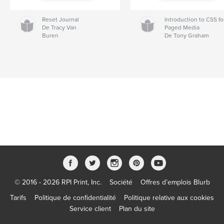
Reset Journal
Introduction to CSS fo
De Tracy Van
Paged Media
Buren
De Tony Graham
© 2016 - 2026 RPI Print, Inc.
Société
Offres d’emplois Blurb
Tarifs
Politique de confidentialité
Politique relative aux cookies
Service client
Plan du site