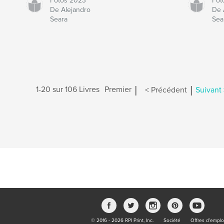
Fotos 2023
Fot
De Alejandro
De 
Seara
Sea
|
|
1-20 sur 106 Livres
Premier
< Précédent
Suivant 
© 2016 - 2026 RPI Print, Inc.
Société
Offres d’emplo