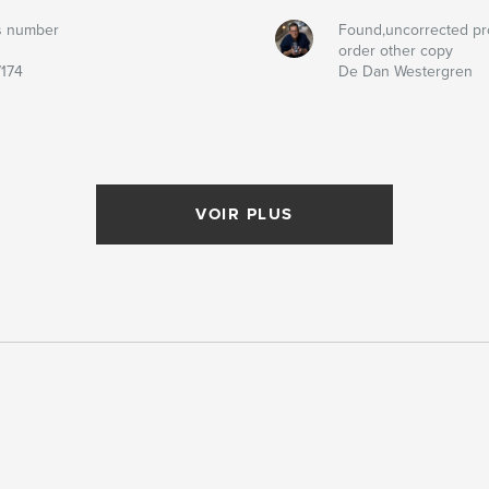
s number
Found,uncorrected pr
order other copy
174
De Dan Westergren
VOIR PLUS