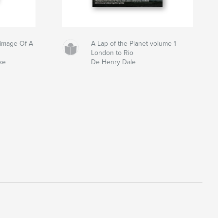
grimage Of A
A Lap of the Planet volume 1
London to Rio
ke
De Henry Dale