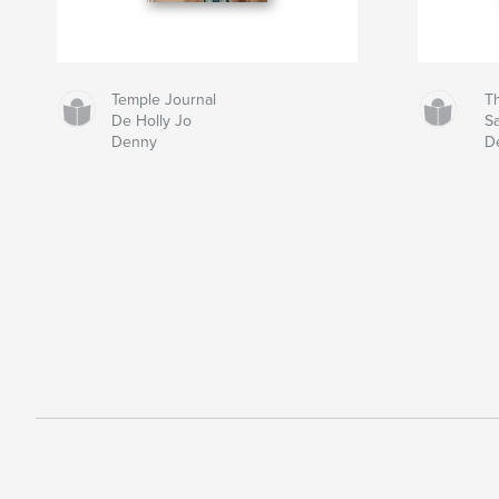
Temple Journal
Th
De Holly Jo
S
Denny
D