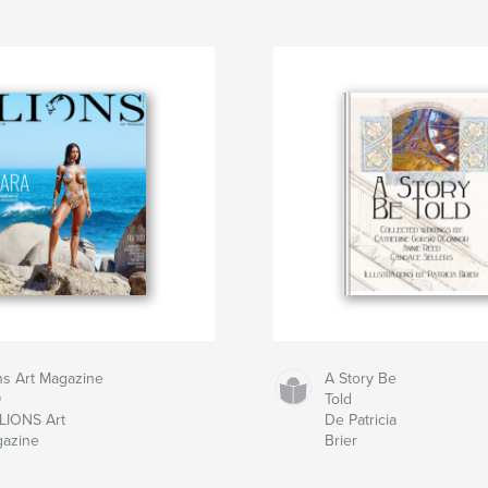
ns Art Magazine
A Story Be
9
Told
LIONS Art
De Patricia
azine
Brier