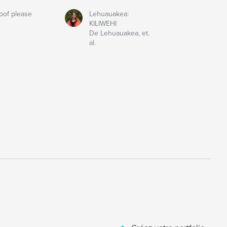
oof please
Lehuauakea:
KILIWEHI
De Lehuauakea, et.
al.