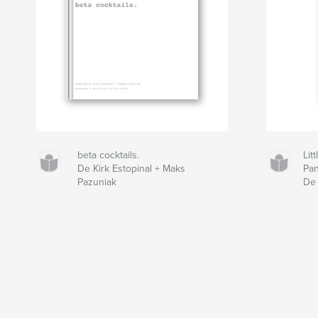
beta cocktails.
Lit
De Kirk Estopinal + Maks
Pan
Pazuniak
De