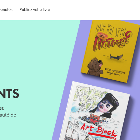
veautés
Publiez votre livre
NTS
er,
nauté de