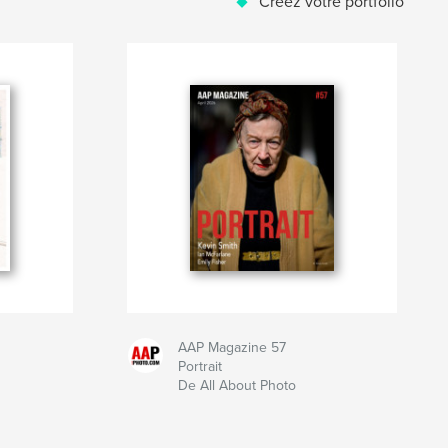
Créez votre portfolio
AAP Magazine 57
Portrait
De All About Photo