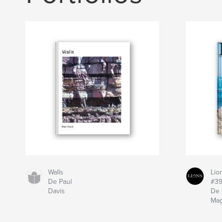
Walls
Lio
De Paul
#3
Davis
De 
Mag