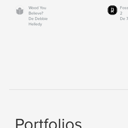
Wood You
Fos
Believe?
2
De Debbie
De 7
Helledy
Portfolios