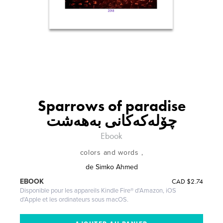
Sparrows of paradise
چۆله‌كه‌كانی به‌هه‌شت
Ebook
colors and words ,
de
Simko Ahmed
CAD
$2.74
EBOOK
Disponible pour les appareils Kindle Fire® d'Amazon, iOS
d'Apple et les ordinateurs sous macOS.