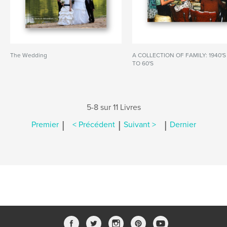
The Wedding
A COLLECTION OF FAMILY: 1940'S
TO 60'S
5-8 sur 11 Livres
|
|
|
Premier
< Précédent
Suivant >
Dernier