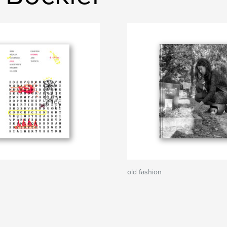
n
old fashion