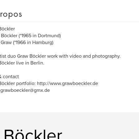
ropos
Böckler
 Böckler (*1965 in Dortmund)
Graw (*1966 in Hamburg)
tist duo Graw Böckler work with video and photography.
öckler live in Berlin.
& contact
öckler portfolio: http://www.grawboeckler.de
: grawboeckler@gmx.de
 Böckler