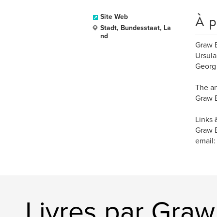
À p
Site Web
Stadt, Bundesstaat, La
nd
Graw 
Ursula
Georg 
The ar
Graw B
Links 
Graw B
email
Livres par Graw