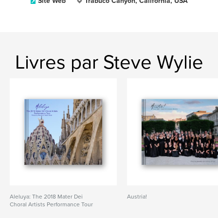
Site Web
Trabuco Canyon, California, USA
Livres par Steve Wylie
Aleluya: The 2018 Mater Dei
Austria!
Choral Artists Performance Tour