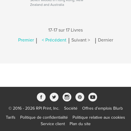
Seven Weeks in Hong Kong, New
Zealand and Australia
17-17 sur 17 Livres
|
|
|
Premier
< Précédent
Suivant >
Dernier
© 2016 - 2026 RPI Print, Inc.
Société
Offres d’emplois Blurb
Tarifs
Politique de confidentialité
Politique relative aux cookies
Service client
Plan du site