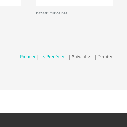
bazaar/ curiosities
|
|
|
Premier
< Précédent
Suivant >
Dernier